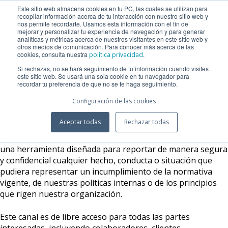
Este sitio web almacena cookies en tu PC, las cuales se utilizan para
recopilar información acerca de tu interacción con nuestro sitio web y
nos permite recordarte. Usamos esta información con el fin de
mejorar y personalizar tu experiencia de navegación y para generar
analíticas y métricas acerca de nuestros visitantes en este sitio web y
otros medios de comunicación. Para conocer más acerca de las
cookies, consulta nuestra
.
política privacidad
PORTAL DE DENUNCIAS
Si rechazas, no se hará seguimiento de tu información cuando visites
este sitio web. Se usará una sola cookie en tu navegador para
recordar tu preferencia de que no se te haga seguimiento.
Configuración de las cookies
En
Grupo Pana
promovemos una cultura de integridad,
Aceptar todas
Rechazar todas
ética y transparencia en el desarrollo de nuestras
actividades. Por ello, contamos con un
Canal de Denuncias
,
una herramienta diseñada para reportar de manera segura
y confidencial cualquier hecho, conducta o situación que
pudiera representar un incumplimiento de la normativa
vigente, de nuestras políticas internas o de los principios
que rigen nuestra organización.
Este canal es de libre acceso para todas las partes
interesadas, incluyendo colaboradores, clientes,