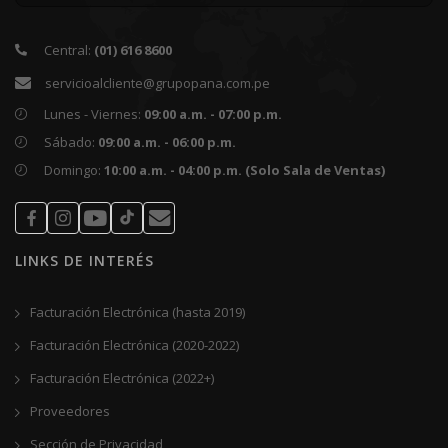
Callao - Av. Argentina 3698
Central:
(01) 616 8600
San Miguel - Av. La Marina 3240
servicioalcliente@grupopana.com.pe
Surco - Av. Aviación 4928 Higuereta
Lunes - Viernes:
09:00 a.m. - 07:00 p.m.
Surco - Av. Alfredo Benavides 3872
Sábado:
09:00 a.m. - 06:00 p.m.
Surquillo - Av. República de Panamá 4546
Domingo:
10:00 a.m. - 04:00 p.m. (Solo Sala de Ventas)
La Victoria - Av. Iquitos 217 (Tienda de repuestos)
Moquegua - Sector Samegua, Av. Andrés Avelino Cáceres
S/N
LINKS DE INTERÉS
Tacna - Av. Jorge Basadre Grohmann Oeste 240
Facturación Electrónica (hasta 2019)
Facturación Electrónica (2020-2022)
Facturación Electrónica (2022+)
Proveedores
Sección de Privacidad