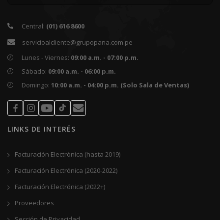
Callao - Av. Argentina 3698
Central:
(01) 616 8600
San Miguel - Av. La Marina 3240
servicioalcliente@grupopana.com.pe
Surco - Av. Aviación 4928 Higuereta
Lunes - Viernes:
09:00 a.m. - 07:00 p.m.
Surco - Av. Alfredo Benavides 3872
Sábado:
09:00 a.m. - 06:00 p.m.
Surquillo - Av. República de Panamá 4546
Domingo:
10:00 a.m. - 04:00 p.m. (Solo Sala de Ventas)
La Victoria - Av. Iquitos 217 (Tienda de repuestos)
Moquegua - Sector Samegua, Av. Andrés Avelino Cáceres
S/N
LINKS DE INTERÉS
Tacna - Av. Jorge Basadre Grohmann Oeste 240
Facturación Electrónica (hasta 2019)
Facturación Electrónica (2020-2022)
Facturación Electrónica (2022+)
Proveedores
Sección de Privacidad